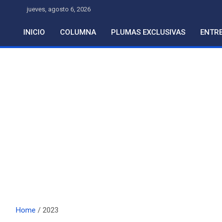
Skip
jueves, agosto 6, 2026
to
content
INICIO
COLUMNA
PLUMAS EXCLUSIVAS
ENTRE
Home
2023