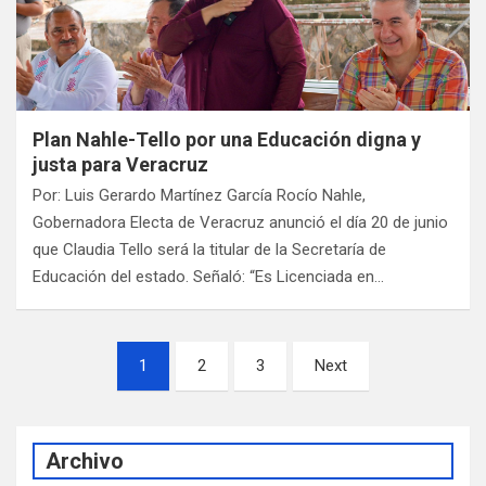
Plan Nahle-Tello por una Educación digna y
justa para Veracruz
Por: Luis Gerardo Martínez García Rocío Nahle,
Gobernadora Electa de Veracruz anunció el día 20 de junio
que Claudia Tello será la titular de la Secretaría de
Educación del estado. Señaló: “Es Licenciada en…
Paginación
1
2
3
Next
de
entradas
Archivo