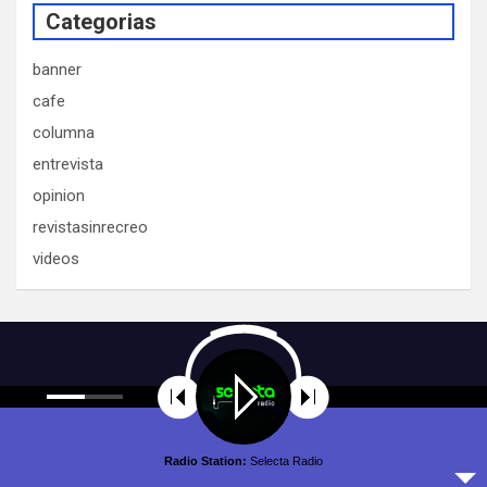
Categorias
banner
cafe
columna
entrevista
opinion
revistasinrecreo
videos
Radio Station:
Selecta Radio
Copyright © All rights reserved | Theme by
MantraBrain