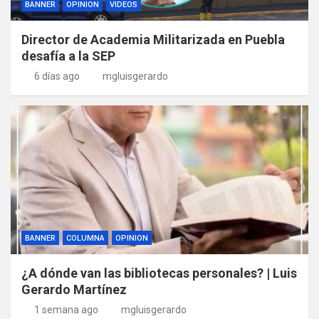
BANNER
OPINION
VIDEOS
Director de Academia Militarizada en Puebla
desafía a la SEP
6 días ago
mgluisgerardo
BANNER
COLUMNA
OPINION
¿A dónde van las bibliotecas personales? | Luis
Gerardo Martínez
1 semana ago
mgluisgerardo