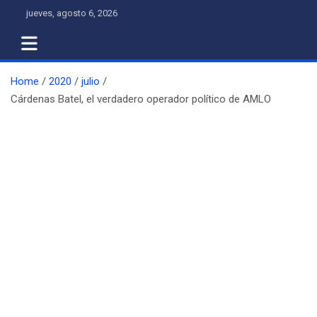
Skip
jueves, agosto 6, 2026
to
content
Home
2020
julio
Cárdenas Batel, el verdadero operador político de AMLO