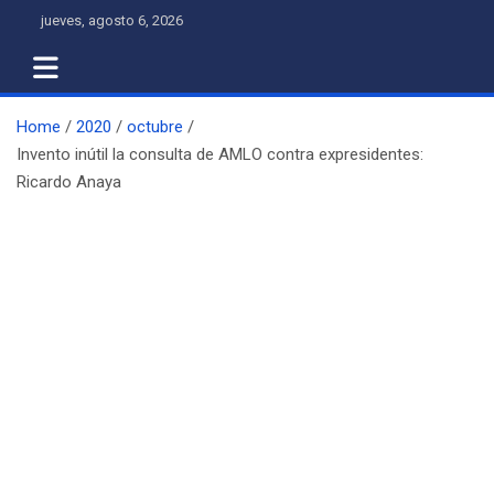
Skip
jueves, agosto 6, 2026
to
content
Home
2020
octubre
Invento inútil la consulta de AMLO contra expresidentes:
Ricardo Anaya