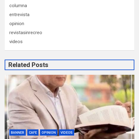
columna
entrevista
opinion
revistasinrecreo
videos
Related Posts
BANNER
CAFE
OPINION
VIDEOS