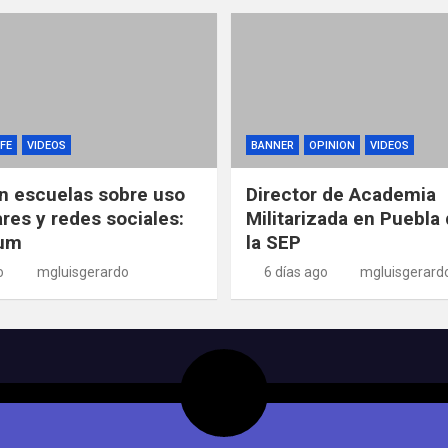
FE
VIDEOS
BANNER
OPINION
VIDEOS
n escuelas sobre uso
Director de Academia
ares y redes sociales:
Militarizada en Puebla 
um
la SEP
o
mgluisgerardo
6 días ago
mgluisgerard