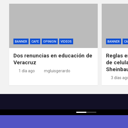
BANNER
CAFE
OPINION
VIDEOS
BANNER
CA
Dos renuncias en educación de
Reglas e
Veracruz
de celul
Sheinba
1 día ago
mgluisgerardo
3 días ag