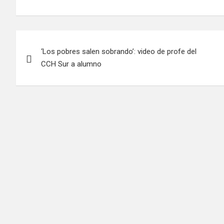
Navegación
‘Los pobres salen sobrando’: video de profe del
de
CCH Sur a alumno
entradas