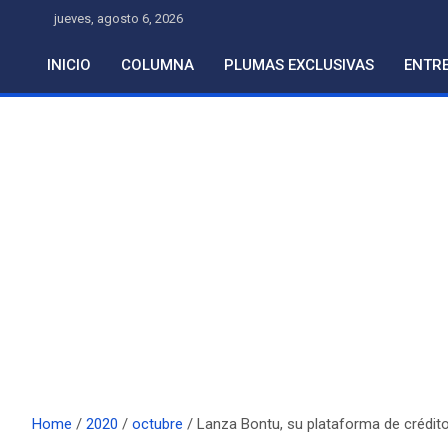
Skip
jueves, agosto 6, 2026
to
content
INICIO
COLUMNA
PLUMAS EXCLUSIVAS
ENTRE
Home
2020
octubre
Lanza Bontu, su plataforma de crédi