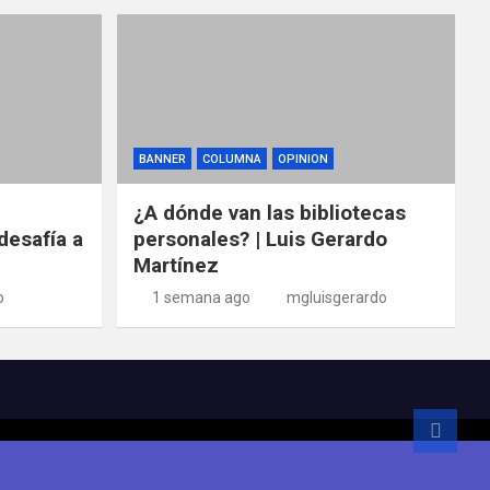
BANNER
COLUMNA
OPINION
¿A dónde van las bibliotecas
desafía a
personales? | Luis Gerardo
Martínez
o
1 semana ago
mgluisgerardo