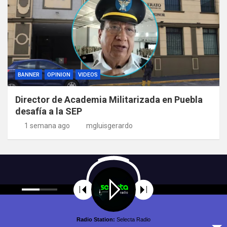
BANNER
OPINION
VIDEOS
Director de Academia Militarizada en Puebla
desafía a la SEP
1 semana ago
mgluisgerardo
Radio Station:
Selecta Radio
Copyright © All rights reserved | Theme by
MantraBrain