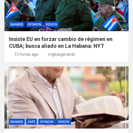
BANNER
OPINION
VIDEOS
Insiste EU en forzar cambio de régimen en
CUBA; busca aliado en La Habana: NYT
15 horas ago
mgluisgerardo
BANNER
CAFE
OPINION
VIDEOS