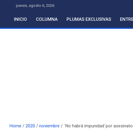
Skip
jueves, agosto 6, 2026
to
content
INICIO
COLUMNA
PLUMAS EXCLUSIVAS
ENTRE
Home
2020
noviembre
`No habrá impunidad´por asesinato