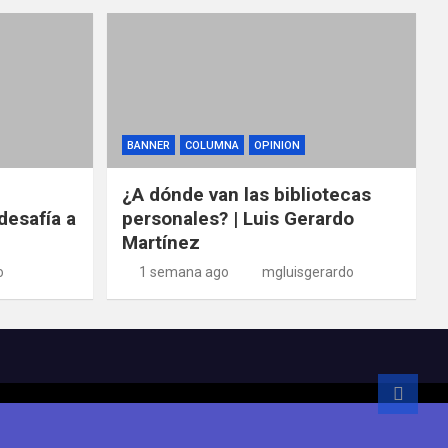
BANNER
COLUMNA
OPINION
¿A dónde van las bibliotecas
desafía a
personales? | Luis Gerardo
Martínez
o
1 semana ago
mgluisgerardo