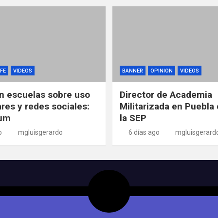
FE
VIDEOS
BANNER
OPINION
VIDEOS
n escuelas sobre uso
Director de Academia
ares y redes sociales:
Militarizada en Puebla 
um
la SEP
o
mgluisgerardo
6 días ago
mgluisgerard