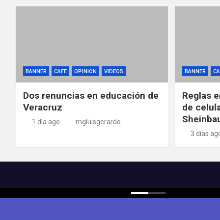
BANNER
CAFE
OPINION
VIDEOS
BANNER
CA
Dos renuncias en educación de
Reglas e
Veracruz
de celul
Sheinba
1 día ago
mgluisgerardo
3 días ag