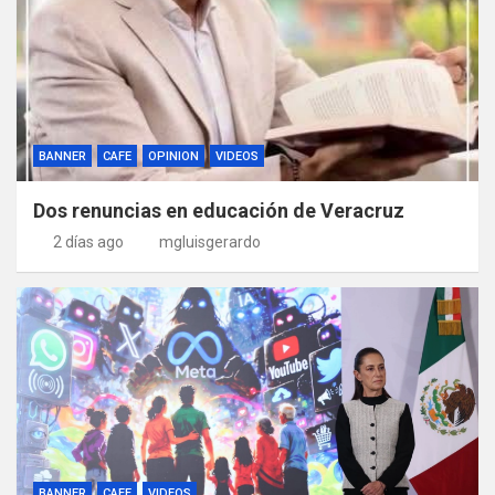
BANNER
CAFE
OPINION
VIDEOS
Dos renuncias en educación de Veracruz
2 días ago
mgluisgerardo
BANNER
CAFE
VIDEOS