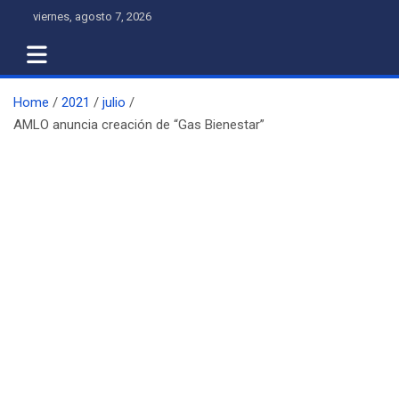
Skip
viernes, agosto 7, 2026
to
content
Home
2021
julio
AMLO anuncia creación de “Gas Bienestar”