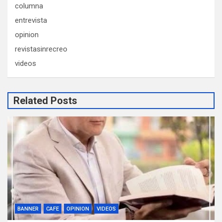
columna
entrevista
opinion
revistasinrecreo
videos
Related Posts
BANNER
CAFE
OPINION
VIDEOS