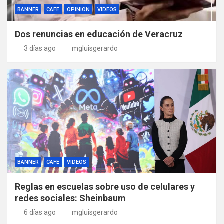
BANNER
CAFE
OPINION
VIDEOS
Dos renuncias en educación de Veracruz
3 días ago
mgluisgerardo
BANNER
CAFE
VIDEOS
Reglas en escuelas sobre uso de celulares y
redes sociales: Sheinbaum
6 días ago
mgluisgerardo