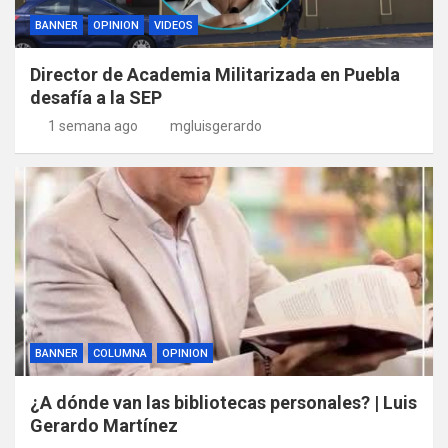
BANNER
OPINION
VIDEOS
Director de Academia Militarizada en Puebla
desafía a la SEP
1 semana ago
mgluisgerardo
BANNER
COLUMNA
OPINION
¿A dónde van las bibliotecas personales? | Luis
Gerardo Martínez