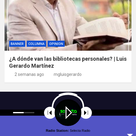
BANNER
COLUMNA
OPINION
¿A dónde van las bibliotecas personales? | Luis
Gerardo Martínez
2 semanas ago
mgluisgerardo
Radio Station:
Selecta Radio
Copyright © All rights reserved | Theme by
MantraBrain