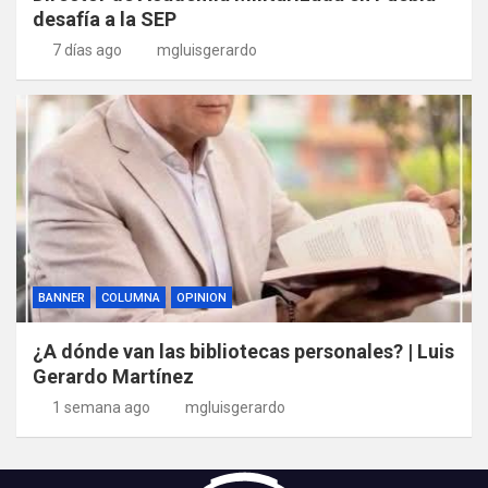
desafía a la SEP
7 días ago
mgluisgerardo
BANNER
COLUMNA
OPINION
¿A dónde van las bibliotecas personales? | Luis
Gerardo Martínez
1 semana ago
mgluisgerardo