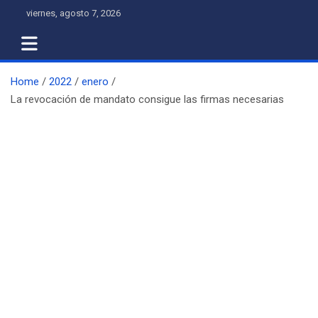
Skip
viernes, agosto 7, 2026
to
content
Home
2022
enero
La revocación de mandato consigue las firmas necesarias