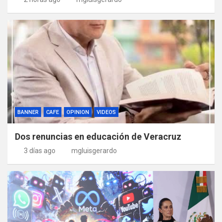
BANNER
CAFE
OPINION
VIDEOS
Dos renuncias en educación de Veracruz
3 días ago
mgluisgerardo