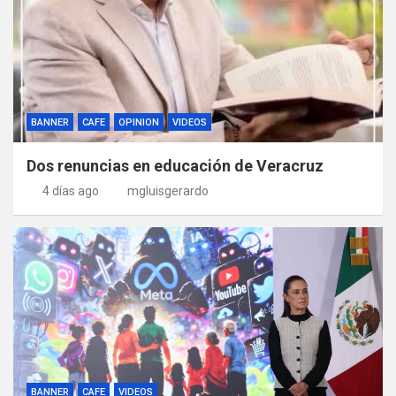
BANNER
CAFE
OPINION
VIDEOS
Dos renuncias en educación de Veracruz
4 días ago
mgluisgerardo
BANNER
CAFE
VIDEOS