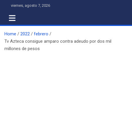
Skip
viernes, agosto 7, 2026
to
content
Home
2022
febrero
Tv Azteca consigue amparo contra adeudo por dos mil
millones de pesos