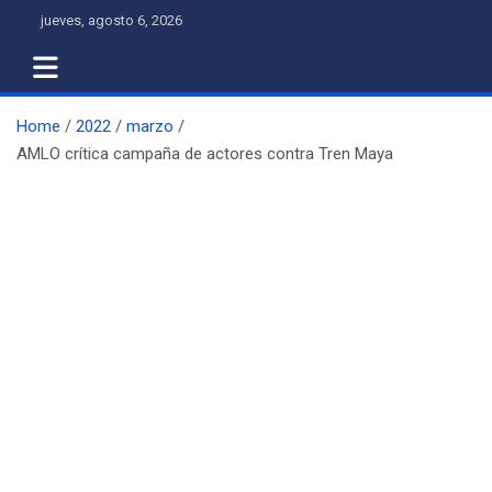
Skip
jueves, agosto 6, 2026
to
content
Home
2022
marzo
AMLO crítica campaña de actores contra Tren Maya