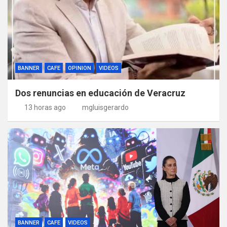
BANNER
CAFE
OPINION
VIDEOS
Dos renuncias en educación de Veracruz
13 horas ago
mgluisgerardo
BANNER
CAFE
VIDEOS