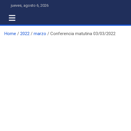
Skip
jueves, agosto 6, 2026
to
content
Home
2022
marzo
Conferencia matutina 03/03/2022