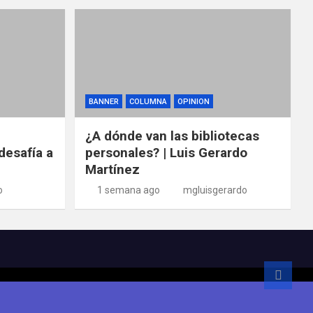
BANNER
COLUMNA
OPINION
¿A dónde van las bibliotecas
desafía a
personales? | Luis Gerardo
Martínez
o
1 semana ago
mgluisgerardo