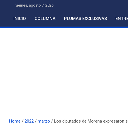
Skip
viernes, agosto 7, 2026
to
content
INICIO
COLUMNA
PLUMAS EXCLUSIVAS
ENTRE
Home
2022
marzo
Los diputados de Morena expresaron su