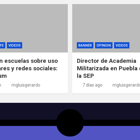
FE
VIDEOS
BANNER
OPINION
VIDEOS
n escuelas sobre uso
Director de Academia
ares y redes sociales:
Militarizada en Puebla 
um
la SEP
o
mgluisgerardo
7 días ago
mgluisgerard