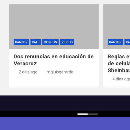
BANNER
CAFE
OPINION
VIDEOS
BANNER
CA
Dos renuncias en educación de
Reglas e
Veracruz
de celul
Sheinba
2 días ago
mgluisgerardo
4 días ag