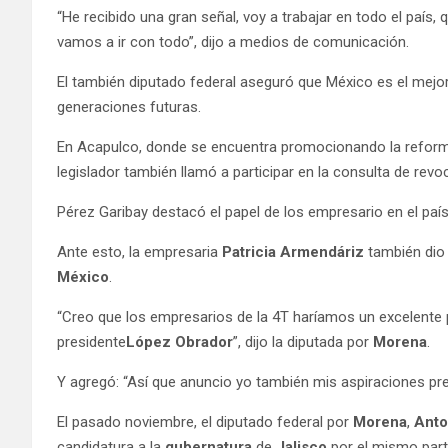
“He recibido una gran señal, voy a trabajar en todo el país, 
vamos a ir con todo”, dijo a medios de comunicación.
El también diputado federal aseguró que México es el mejor
generaciones futuras.
En Acapulco, donde se encuentra promocionando la reforma
legislador también llamó a participar en la consulta de rev
Pérez Garibay destacó el papel de los empresario en el país y
Ante esto, la empresaria
Patricia Armendáriz
también dio 
México
.
“Creo que los empresarios de la 4T haríamos un excelente p
presidente
López Obrador
”, dijo la diputada por
Morena
.
Y agregó: “Así que anuncio yo también mis aspiraciones pres
El pasado noviembre, el diputado federal por
Morena
,
Anto
candidatura a la
gubernatura
de
Jalisco
por el mismo part