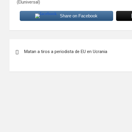
(Eluniversal)
Share on Facebook
Navegación
Matan a tiros a periodista de EU en Ucrania
de
entradas