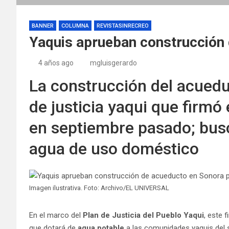
BANNER
COLUMNA
REVISTASINRECREO
Yaquis aprueban construcción
4 años ago
mgluisgerardo
La construcción del acuedu
de justicia yaqui que firmó
en septiembre pasado; busc
agua de uso doméstico
Imagen ilustrativa. Foto: Archivo/EL UNIVERSAL
En el marco del
Plan de Justicia del Pueblo Yaqui
, este 
que dotará de
agua potable
a las comunidades yaquis del 