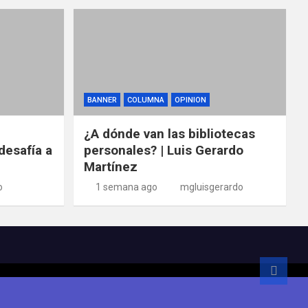
BANNER
COLUMNA
OPINION
¿A dónde van las bibliotecas
desafía a
personales? | Luis Gerardo
Martínez
o
1 semana ago
mgluisgerardo