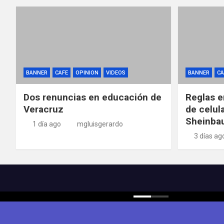
BANNER
CAFE
OPINION
VIDEOS
BANNER
CA
Dos renuncias en educación de
Reglas e
Veracruz
de celul
Sheinba
1 día ago
mgluisgerardo
3 días ag