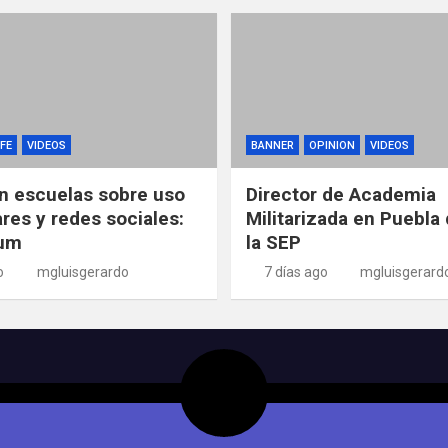
FE
VIDEOS
BANNER
OPINION
VIDEOS
n escuelas sobre uso
Director de Academia
ares y redes sociales:
Militarizada en Puebla 
um
la SEP
o
mgluisgerardo
7 días ago
mgluisgerard