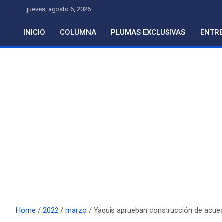
Skip
jueves, agosto 6, 2026
to
content
INICIO
COLUMNA
PLUMAS EXCLUSIVAS
ENTRE
Home
2022
marzo
Yaquis aprueban construcción de acue