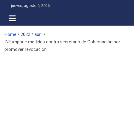
Skip
jueves, agosto 6, 2026
to
content
Home
2022
abril
INE impone medidas contra secretario de Gobernación por
promover revocación