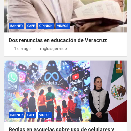
BANNER
CAFE
OPINION
VIDEOS
Dos renuncias en educación de Veracruz
1 día ago
mgluisgerardo
BANNER
CAFE
VIDEOS
Reglas en escuelas sobre uso de celulares y