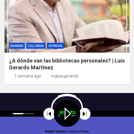
BANNER
COLUMNA
OPINION
¿A dónde van las bibliotecas personales? | Luis
Gerardo Martínez
1 semana ago
mgluisgerardo
Radio Station:
Selecta Radio
Copyright © All rights reserved | Theme by
MantraBrain