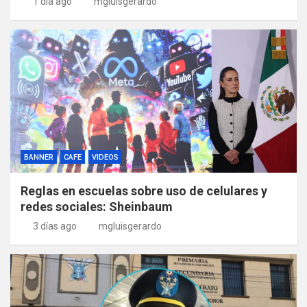
1 día ago
mgluisgerardo
BANNER
CAFE
VIDEOS
Reglas en escuelas sobre uso de celulares y
redes sociales: Sheinbaum
3 días ago
mgluisgerardo