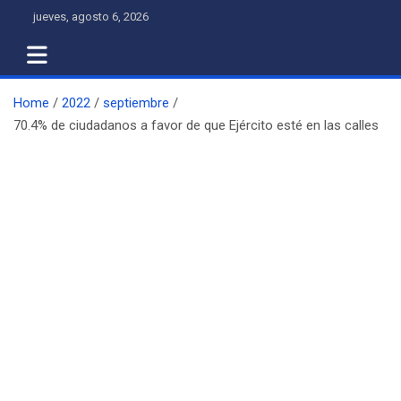
Skip
jueves, agosto 6, 2026
to
content
Home
2022
septiembre
70.4% de ciudadanos a favor de que Ejército esté en las calles