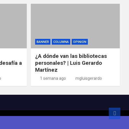
BANNER
COLUMNA
OPINION
¿A dónde van las bibliotecas
desafía a
personales? | Luis Gerardo
Martínez
o
1 semana ago
mgluisgerardo