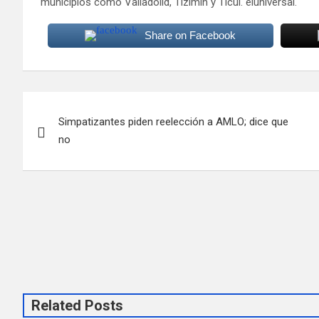
municipios como Valladolid, Tizimín y Ticul. eluniversal.
Share on Facebook
Navegación
Simpatizantes piden reelección a AMLO; dice que
de
no
entradas
Related Posts