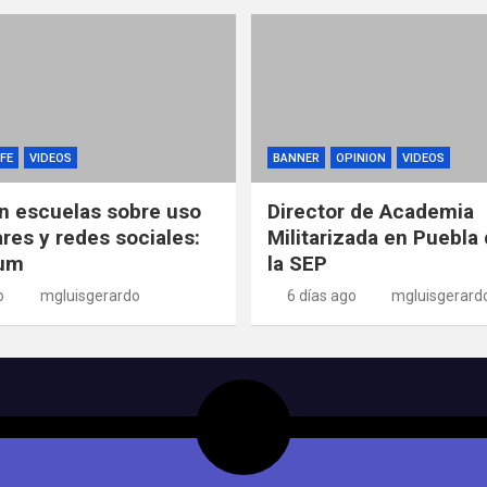
FE
VIDEOS
BANNER
OPINION
VIDEOS
n escuelas sobre uso
Director de Academia
ares y redes sociales:
Militarizada en Puebla 
um
la SEP
o
mgluisgerardo
6 días ago
mgluisgerard