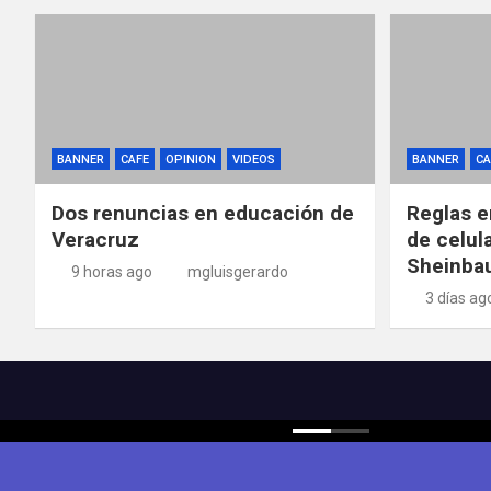
BANNER
CAFE
OPINION
VIDEOS
BANNER
CA
Dos renuncias en educación de
Reglas e
Veracruz
de celul
Sheinba
9 horas ago
mgluisgerardo
3 días ag