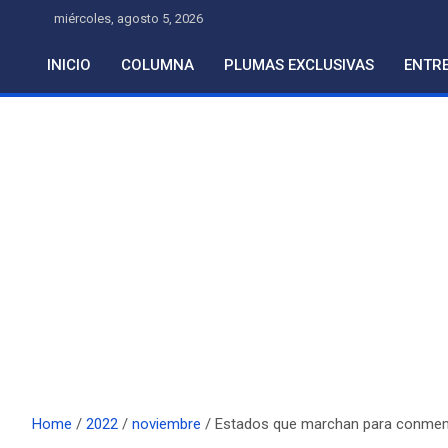
Skip
miércoles, agosto 5, 2026
to
content
INICIO
COLUMNA
PLUMAS EXCLUSIVAS
ENTRE
Home
2022
noviembre
Estados que marchan para conmem