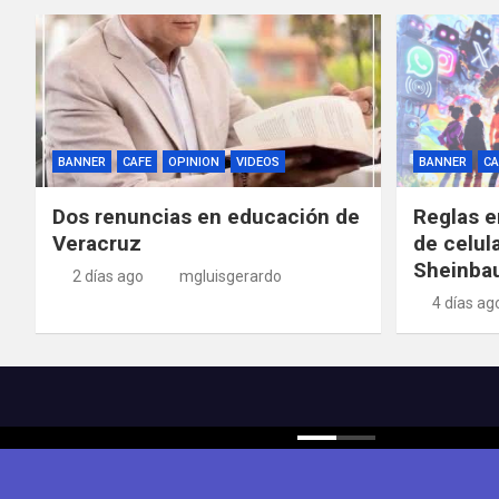
BANNER
CAFE
OPINION
VIDEOS
BANNER
CA
Dos renuncias en educación de
Reglas e
Veracruz
de celul
Sheinba
2 días ago
mgluisgerardo
4 días ag