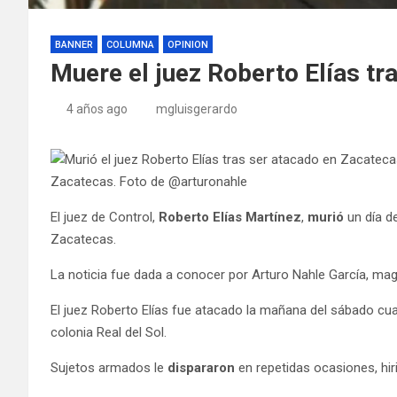
BANNER
COLUMNA
OPINION
Muere el juez Roberto Elías tr
4 años ago
mgluisgerardo
Zacatecas. Foto de @arturonahle
El juez de Control,
Roberto Elías Martínez
,
murió
un día d
Zacatecas.
La noticia fue dada a conocer por Arturo Nahle García, mag
El juez Roberto Elías fue atacado la mañana del sábado cua
colonia Real del Sol.
Sujetos armados le
dispararon
en repetidas ocasiones, hir