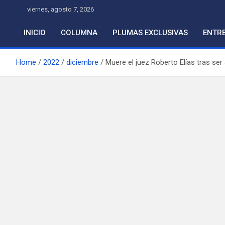
Skip
viernes, agosto 7, 2026
to
content
INICIO
COLUMNA
PLUMAS EXCLUSIVAS
ENTRE
Home
2022
diciembre
Muere el juez Roberto Elías tras se