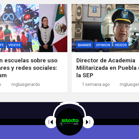
FE
VIDEOS
BANNER
OPINION
VIDEOS
n escuelas sobre uso
Director de Academia
ares y redes sociales:
Militarizada en Puebla 
um
la SEP
o
mgluisgerardo
1 semana ago
mgluisge