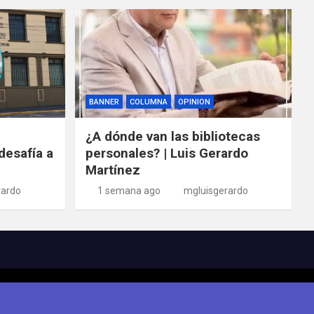
BANNER
COLUMNA
OPINION
¿A dónde van las bibliotecas
desafía a
personales? | Luis Gerardo
Martínez
rardo
1 semana ago
mgluisgerardo