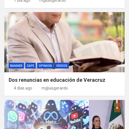
1 día ago
mgluisgerardo
BANNER
CAFE
OPINION
VIDEOS
Dos renuncias en educación de Veracruz
4 días ago
mgluisgerardo