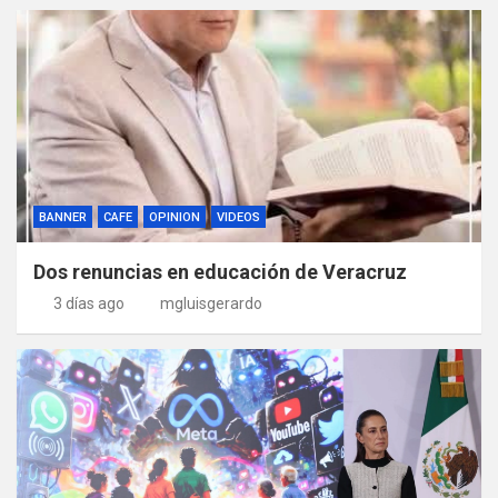
BANNER
CAFE
OPINION
VIDEOS
Dos renuncias en educación de Veracruz
3 días ago
mgluisgerardo