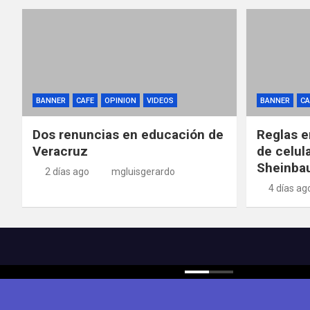
BANNER
CAFE
OPINION
VIDEOS
BANNER
CA
Dos renuncias en educación de
Reglas e
Veracruz
de celul
Sheinba
2 días ago
mgluisgerardo
4 días ag