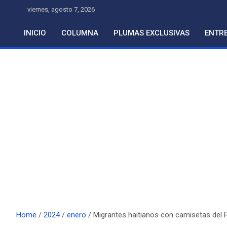
Skip
viernes, agosto 7, 2026
to
content
INICIO
COLUMNA
PLUMAS EXCLUSIVAS
ENTRE
Home
2024
enero
Migrantes haitianos con camisetas del 