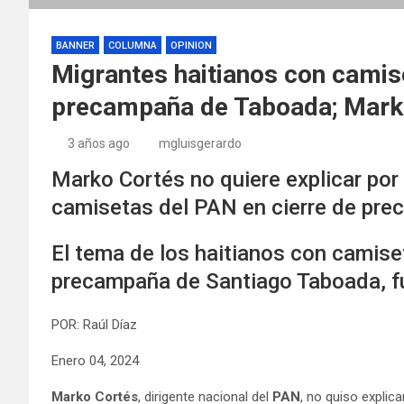
BANNER
COLUMNA
OPINION
Migrantes haitianos con camis
precampaña de Taboada; Marko
3 años ago
mgluisgerardo
Marko Cortés no quiere explicar por
camisetas del PAN en cierre de pr
El tema de los haitianos con camise
precampaña de Santiago Taboada, f
POR: Raúl Díaz
Enero 04, 2024
Marko Cortés
, dirigente nacional del
PAN
, no quiso explica