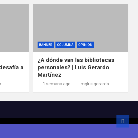
BANNER
COLUMNA
OPINION
¿A dónde van las bibliotecas
desafía a
personales? | Luis Gerardo
Martínez
o
1 semana ago
mgluisgerardo