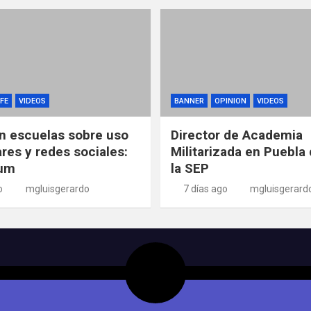
FE
VIDEOS
BANNER
OPINION
VIDEOS
n escuelas sobre uso
Director de Academia
ares y redes sociales:
Militarizada en Puebla 
um
la SEP
o
mgluisgerardo
7 días ago
mgluisgerard