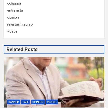
columna
entrevista
opinion
revistasinrecreo
videos
Related Posts
BANNER
CAFE
OPINION
VIDEOS