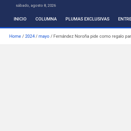
Skip
sábado, agosto 8, 2026
to
content
INICIO
COLUMNA
PLUMAS EXCLUSIVAS
ENTRE
Home
2024
mayo
Fernández Noroña pide como regalo par