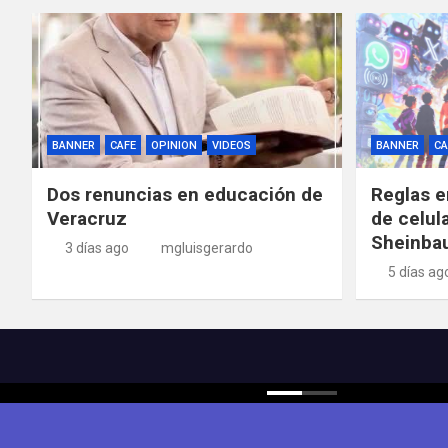
BANNER
CAFE
OPINION
VIDEOS
BANNER
CA
Dos renuncias en educación de
Reglas e
Veracruz
de celul
Sheinba
3 días ago
mgluisgerardo
5 días ag