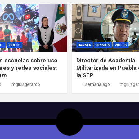
FE
VIDEOS
BANNER
OPINION
VIDEOS
n escuelas sobre uso
Director de Academia
ares y redes sociales:
Militarizada en Puebla 
um
la SEP
o
mgluisgerardo
1 semana ago
mgluisge