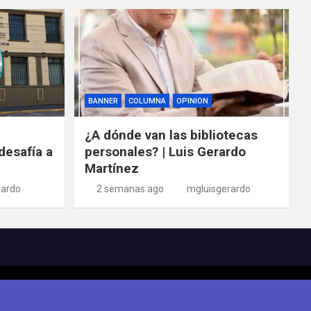
BANNER
COLUMNA
OPINION
¿A dónde van las bibliotecas
desafía a
personales? | Luis Gerardo
Martínez
rardo
2 semanas ago
mgluisgerardo