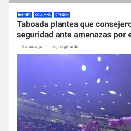
BANNER
COLUMNA
OPINION
Taboada plantea que consejero
seguridad ante amenazas por e
2 años ago
mgluisgerardo