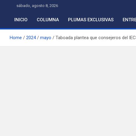
Skip
sábado, agosto 8, 2026
to
content
INICIO
COLUMNA
PLUMAS EXCLUSIVAS
ENTRE
Home
2024
mayo
Taboada plantea que consejeros del IEC