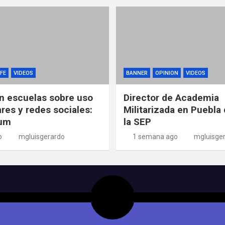
FE
VIDEOS
BANNER
OPINION
VIDEOS
n escuelas sobre uso
Director de Academia
ares y redes sociales:
Militarizada en Puebla 
um
la SEP
o
mgluisgerardo
1 semana ago
mgluisge