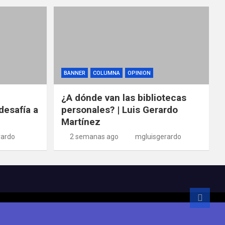
BANNER
COLUMNA
OPINION
¿A dónde van las bibliotecas
desafía a
personales? | Luis Gerardo
Martínez
rardo
2 semanas ago
mgluisgerardo