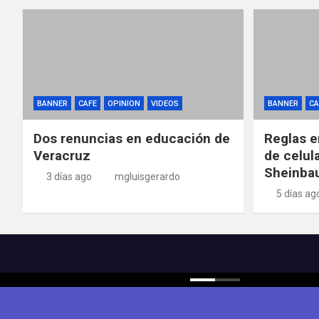
BANNER
CAFE
OPINION
VIDEOS
BANNER
CA
Dos renuncias en educación de
Reglas e
Veracruz
de celul
Sheinba
3 días ago
mgluisgerardo
5 días ag