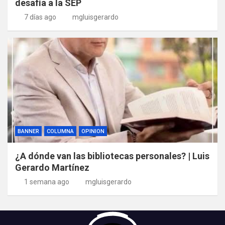
desafía a la SEP
7 días ago
mgluisgerardo
BANNER
COLUMNA
OPINION
¿A dónde van las bibliotecas personales? | Luis
Gerardo Martínez
1 semana ago
mgluisgerardo