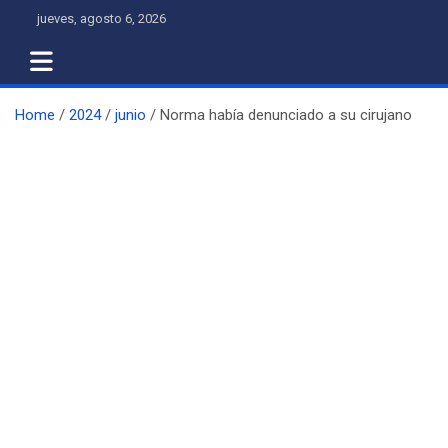
Skip
jueves, agosto 6, 2026
to
content
Home
2024
junio
Norma había denunciado a su cirujano