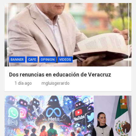
BANNER
CAFE
OPINION
VIDEOS
Dos renuncias en educación de Veracruz
1 día ago
mgluisgerardo