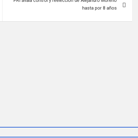
PRI avala control y reelección de Alejandro Moreno
hasta por 8 años