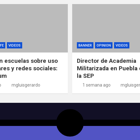
FE
VIDEOS
BANNER
OPINION
VIDEOS
n escuelas sobre uso
Director de Academia
ares y redes sociales:
Militarizada en Puebla 
um
la SEP
o
mgluisgerardo
1 semana ago
mgluisge