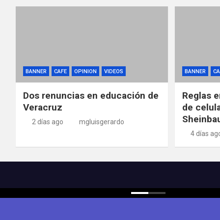
BANNER
CAFE
OPINION
VIDEOS
BANNER
CA
Dos renuncias en educación de
Reglas e
Veracruz
de celul
Sheinba
2 días ago
mgluisgerardo
4 días ag