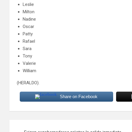
Leslie
Milton
Nadine
Oscar
Patty
Rafael
Sara
Tony
Valerie
William
(HERALDO).
Share on Facebook
Navegación