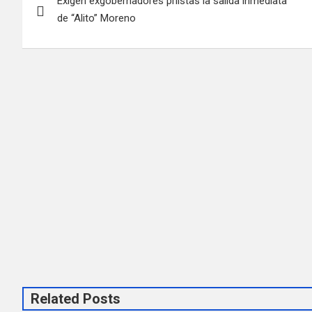
Exigen exgobernadores priistas la salida inmediata
de
de “Alito” Moreno
entradas
Related Posts