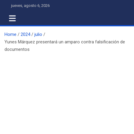
Skip
jueves, agosto 6, 2026
to
content
Home
2024
julio
Yunes Márquez presentará un amparo contra falsificación de
documentos