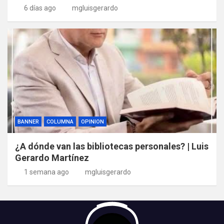
6 días ago
mgluisgerardo
BANNER
COLUMNA
OPINION
¿A dónde van las bibliotecas personales? | Luis
Gerardo Martínez
1 semana ago
mgluisgerardo