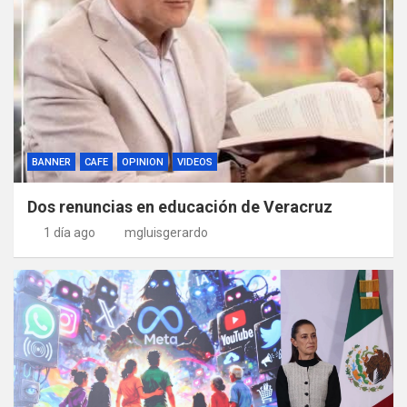
BANNER
CAFE
OPINION
VIDEOS
Dos renuncias en educación de Veracruz
1 día ago
mgluisgerardo