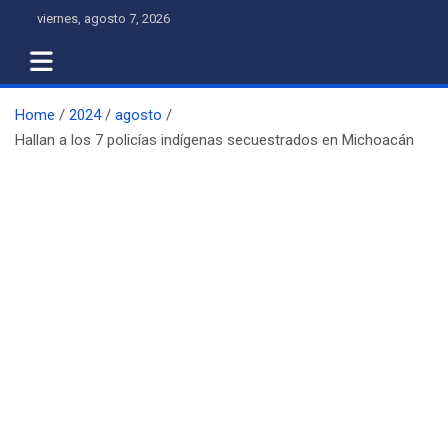
Skip
viernes, agosto 7, 2026
to
content
Home
2024
agosto
Hallan a los 7 policías indígenas secuestrados en Michoacán