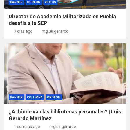
BANNER
OPINION
VIDEOS
Director de Academia Militarizada en Puebla
desafía a la SEP
7 días ago
mgluisgerardo
BANNER
COLUMNA
OPINION
¿A dónde van las bibliotecas personales? | Luis
Gerardo Martínez
1 semana ago
mgluisgerardo