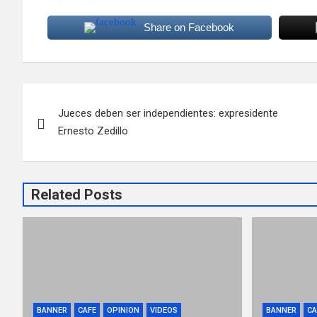
Share on Facebook
Navegación
Jueces deben ser independientes: expresidente
de
Ernesto Zedillo
entradas
Related Posts
BANNER
CAFE
OPINION
VIDEOS
BANNER
CA