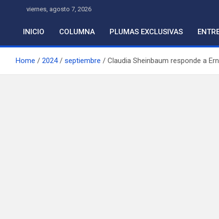
Skip
viernes, agosto 7, 2026
to
content
INICIO
COLUMNA
PLUMAS EXCLUSIVAS
ENTRE
Home
2024
septiembre
Claudia Sheinbaum responde a Erne