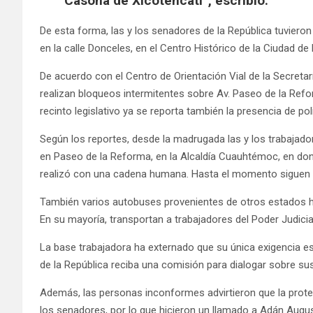
Casona de Xicoténcatl”, escribió.
De esta forma, las y los senadores de la República tuvieron
en la calle Donceles, en el Centro Histórico de la Ciudad de
De acuerdo con el Centro de Orientación Vial de la Secretar
realizan bloqueos intermitentes sobre Av. Paseo de la Refor
recinto legislativo ya se reporta también la presencia de pol
Según los reportes, desde la madrugada las y los trabajador
en Paseo de la Reforma, en la Alcaldía Cuauhtémoc, en dond
realizó con una cadena humana. Hasta el momento siguen l
También varios autobuses provenientes de otros estados h
En su mayoría, transportan a trabajadores del Poder Judicia
La base trabajadora ha externado que su única exigencia es
de la República reciba una comisión para dialogar sobre sus
Además, las personas inconformes advirtieron que la prote
los senadores, por lo que hicieron un llamado a Adán Aug