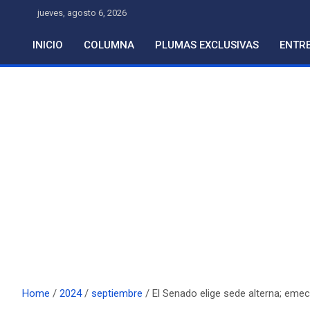
Skip
jueves, agosto 6, 2026
to
content
INICIO
COLUMNA
PLUMAS EXCLUSIVAS
ENTRE
Home
2024
septiembre
El Senado elige sede alterna; emec