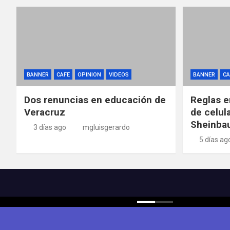
BANNER
CAFE
OPINION
VIDEOS
BANNER
CA
Dos renuncias en educación de
Reglas e
Veracruz
de celul
Sheinba
3 días ago
mgluisgerardo
5 días ag