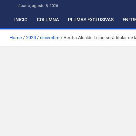
Skip
sábado, agosto 8, 2026
to
content
INICIO
COLUMNA
PLUMAS EXCLUSIVAS
ENTRE
Home
2024
diciembre
Bertha Alcalde Luján será titular de 