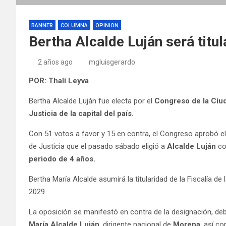
BANNER
COLUMNA
OPINION
Bertha Alcalde Luján será titu
2 años ago
mgluisgerardo
POR: Thalí Leyva
Bertha Alcalde Luján fue electa por el
Congreso de la Ciu
Justicia de la capital del país.
Con 51 votos a favor y 15 en contra, el Congreso aprobó e
de Justicia que el pasado sábado eligió a
Alcalde Luján
co
periodo de 4 años.
Bertha María Alcalde asumirá la titularidad de la Fiscalía 
2029.
La oposición se manifestó en contra de la designación, deb
María Alcalde Luján
, dirigente nacional de
Morena
, así c