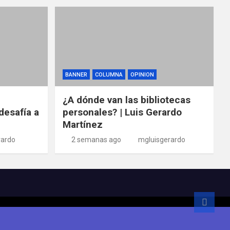
BANNER
COLUMNA
OPINION
¿A dónde van las bibliotecas
desafía a
personales? | Luis Gerardo
Martínez
rardo
2 semanas ago
mgluisgerardo