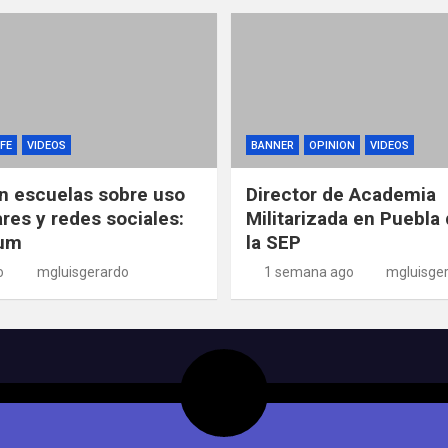
FE
VIDEOS
BANNER
OPINION
VIDEOS
n escuelas sobre uso
Director de Academia
ares y redes sociales:
Militarizada en Puebla 
um
la SEP
o
mgluisgerardo
1 semana ago
mgluisge