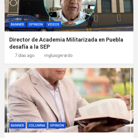
BANNER
OPINION
VIDEOS
Director de Academia Militarizada en Puebla
desafía a la SEP
7 días ago
mgluisgerardo
BANNER
COLUMNA
OPINION