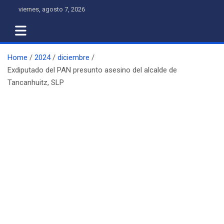
Skip
viernes, agosto 7, 2026
to
content
Home
2024
diciembre
Exdiputado del PAN presunto asesino del alcalde de
Tancanhuitz, SLP