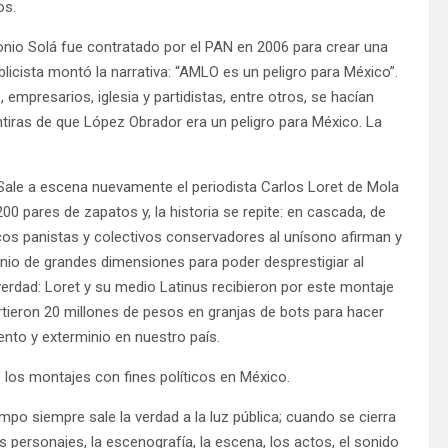
os.
onio Solá fue contratado por el PAN en 2006 para crear una
icista montó la narrativa: “AMLO es un peligro para México”.
mpresarios, iglesia y partidistas, entre otros, se hacían
iras de que López Obrador era un peligro para México. La
. Sale a escena nuevamente el periodista Carlos Loret de Mola
00 pares de zapatos y, la historia se repite: en cascada, de
cos panistas y colectivos conservadores al unísono afirman y
nio de grandes dimensiones para poder desprestigiar al
 verdad: Loret y su medio Latinus recibieron por este montaje
rtieron 20 millones de pesos en granjas de bots para hacer
ento y exterminio en nuestro país.
 los montajes con fines políticos en México.
empo siempre sale la verdad a la luz pública; cuando se cierra
los personajes, la escenografía, la escena, los actos, el sonido