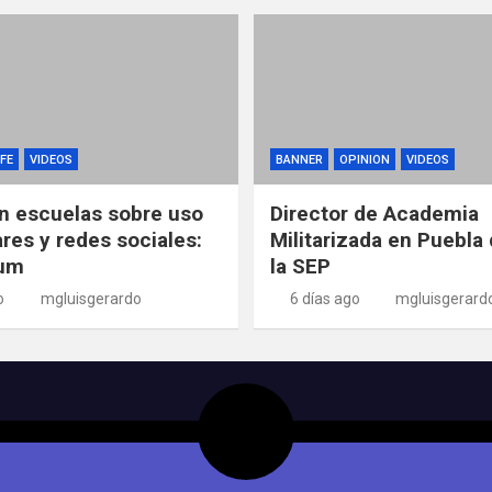
FE
VIDEOS
BANNER
OPINION
VIDEOS
n escuelas sobre uso
Director de Academia
ares y redes sociales:
Militarizada en Puebla 
um
la SEP
o
mgluisgerardo
6 días ago
mgluisgerard