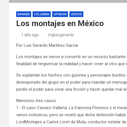
BANNER
COLUMNA
OPINION
VIDEOS
Los montajes en México
1 año ago
mgluisgerardo
Por Luis Gerardo Martínez García
Los montajes se vieron a convertir en un recurso bastante r
finalidad de tergiversar la realidad y hacer creer al otro que
Se suplantan los hechos con guiones y personajes burdos 
desesperado del grupo en el poder para mandar un mensaje a
perdió el poder para crear una ficción y hacer quedar mal al
Menciono tres casos:
1.- El caso Cassez-Vallarta. La francesa Florence y el mex
varios noticieros, pero se reveló que dicha detención había
LordMontajes a Carlos Loret de Mola, conductor estelar de 