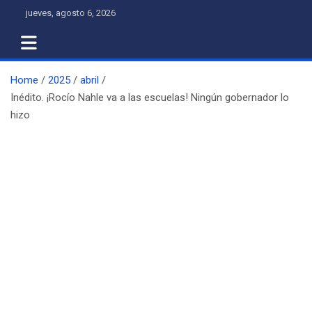
Skip
jueves, agosto 6, 2026
to
content
Home
2025
abril
Inédito. ¡Rocío Nahle va a las escuelas! Ningún gobernador lo
hizo