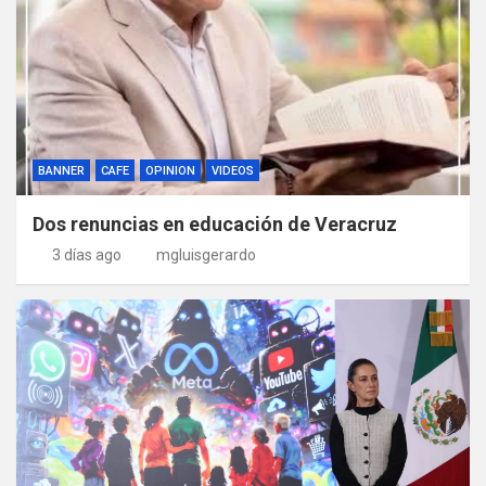
BANNER
CAFE
OPINION
VIDEOS
Dos renuncias en educación de Veracruz
3 días ago
mgluisgerardo