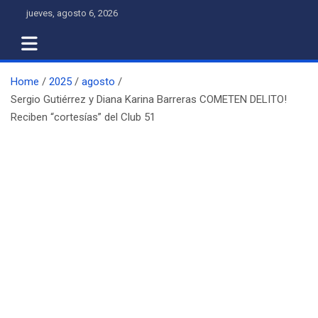
Skip
jueves, agosto 6, 2026
to
content
Home
2025
agosto
Sergio Gutiérrez y Diana Karina Barreras COMETEN DELITO!
Reciben “cortesías” del Club 51