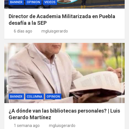
BANNER
OPINION
VIDEOS
Director de Academia Militarizada en Puebla
desafía a la SEP
6 días ago
mgluisgerardo
BANNER
COLUMNA
OPINION
¿A dónde van las bibliotecas personales? | Luis
Gerardo Martínez
1 semana ago
mgluisgerardo