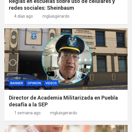
Reglas en escuelas sobre uso de celulares y
redes sociales: Sheinbaum
4 días ago
mgluisgerardo
BANNER
OPINION
VIDEOS
Director de Academia Militarizada en Puebla
desafía a la SEP
1 semana ago
mgluisgerardo