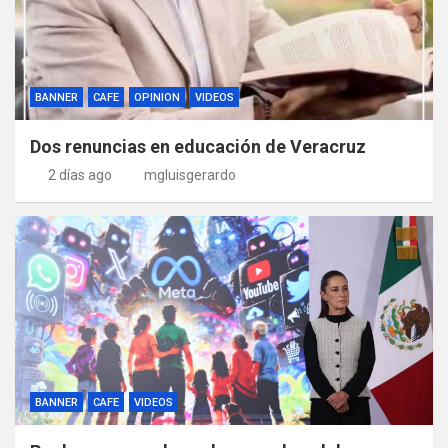
BANNER
CAFE
OPINION
VIDEOS
Dos renuncias en educación de Veracruz
2 días ago
mgluisgerardo
BANNER
CAFE
VIDEOS