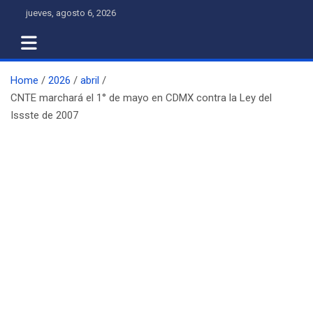
Skip
jueves, agosto 6, 2026
to
content
Home
2026
abril
CNTE marchará el 1° de mayo en CDMX contra la Ley del
Issste de 2007