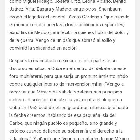
como Miguel Hidalgo, Josefa Ortiz, Leona Vicario, Benito
Juárez, Villa, Zapata y Madero, entre otros, Sheinbaum
evocó el legado del general Lázaro Cárdenas, “que cuando
el mundo cerraba puertas a los republicanos españoles,
abrió las de México para recibir a quienes huían del dolor y
de la guerra. Vengo de un país que abrazó al exilio y
convirtió la solidaridad en acción”.
Después la mandataria mexicano centró parte de su
discurso en situar a Cuba en el centro del debate de este
foro multilateral, para que surja un pronunciamiento nítido
contra cualquier intento de intervención miliar: “Vengo a
recordar que México ha sabido sostener sus principios
incluso en soledad, que alzó la voz contra el bloqueo a
Cuba en 1962 cuando otros guardaron silencio, que hasta
la fecha creemos, hablando de esa pequeña isla del
Caribe, que ningún pueblo es pequeño, sino grande y
estoico cuando defiende su soberanía y el derecho a la
vida plena”. Y añadió que “vengo a contarles lo que México