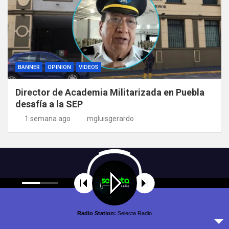
BANNER
OPINION
VIDEOS
Director de Academia Militarizada en Puebla
desafía a la SEP
1 semana ago
mgluisgerardo
Radio Station:
Selecta Radio
Copyright © All rights reserved | Theme by
MantraBrain