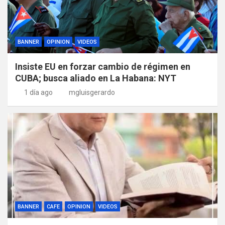
BANNER
OPINION
VIDEOS
Insiste EU en forzar cambio de régimen en
CUBA; busca aliado en La Habana: NYT
1 día ago
mgluisgerardo
BANNER
CAFE
OPINION
VIDEOS