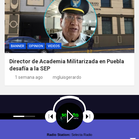
BANNER
OPINION
VIDEOS
Director de Academia Militarizada en Puebla
desafía a la SEP
1 semana ago
mgluisgerardo
Radio Station:
Selecta Radio
Copyright © All rights reserved | Theme by
MantraBrain