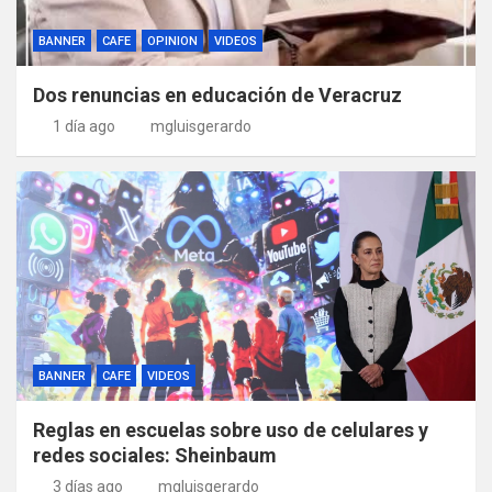
BANNER
CAFE
OPINION
VIDEOS
Dos renuncias en educación de Veracruz
1 día ago
mgluisgerardo
BANNER
CAFE
VIDEOS
Reglas en escuelas sobre uso de celulares y
redes sociales: Sheinbaum
3 días ago
mgluisgerardo