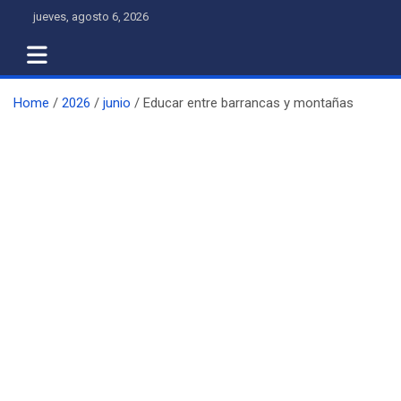
Skip
jueves, agosto 6, 2026
to
content
Home
2026
junio
Educar entre barrancas y montañas