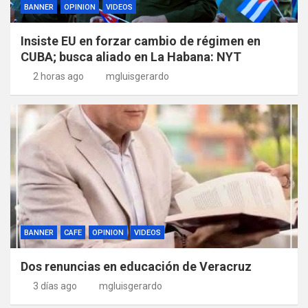
BANNER
OPINION
VIDEOS
Insiste EU en forzar cambio de régimen en
CUBA; busca aliado en La Habana: NYT
2 horas ago
mgluisgerardo
BANNER
CAFE
OPINION
VIDEOS
Dos renuncias en educación de Veracruz
3 días ago
mgluisgerardo